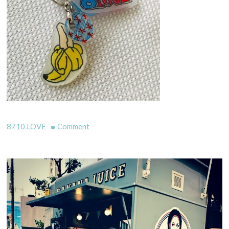
on
8710.LOVE
Comment
先
日
イ
ベ
ン
ト
で
ご