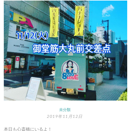
の
『バ
ナ
ジ
ュ
ー
飲
ん
で
働
く
人々』
未分類
2019年11月12日
本日も心斎橋にいるよ！