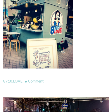
on
8710.LOVE
Comment
心
斎
橋
キ
ッ