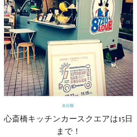
一
緒
し
た
ツ
バ
メ
舎
さ
ん
に
頼
ん
未分類
で
い
心斎橋キッチンカースクエアは15日
た
まで！
ハ
ン