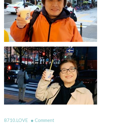
on
8710.LOVE
Comment
本
日