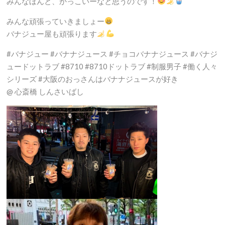
みんなほんと、かっこいーなと思うのです！
みんな頑張っていきましょー
バナジュー屋も頑張ります
#バナジュー #バナナジュース #チョコバナナジュース #バナジ
ュードットラブ #8710 #8710ドットラブ #制服男子 #働く人々
シリーズ #大阪のおっさんはバナナジュースが好き
@ 心斎橋 しんさいばし