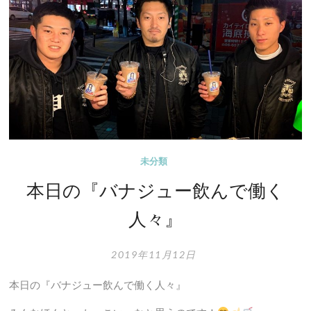
チ
ン
カ
ー
ス
ク
エ
ア
は
未分類
15
本日の『バナジュー飲んで働く
日
ま
人々』
で！
2019年11月12日
本日の『バナジュー飲んで働く人々』