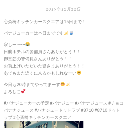
コ
2019年11月12日
が
届
心斎橋キッチンカースクエアは15日まで！
い
バナジューカーは本日までです
た！
寂しー〜〜
日航ホテルの警備員さんありがとう！！
御堂筋の警備員さんありがとう！！
お買上げいただいた皆さまありがとう！！
あでもまた近くに来るかもしれなーい
今日も20時までやってまーす
よろしこ
#バナジューカーの予定 #バナジュー #バナナジュース #チョコ
バナナジュース #バナジュードットラブ #8710 #8710ドット
ラブ #心斎橋キッチンカースクエア