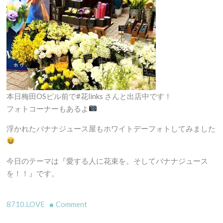
本日梅田OSビル前で#花links さんと出店中です！
フォトコーナーもあるよ
浮かれたバナナジュース屋もホワイトデーフォトしてみました
今日のテーマは『愛する人に花束を。そしてバナナジュース
を！！』です。
on
8710.LOVE
Comment
ハ