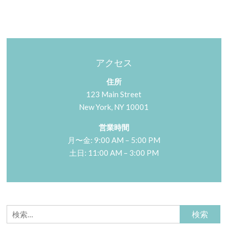
ッ
ピ
ー
ホ
ワ
アクセス
イ
住所
ト
123 Main Street
デ
New York, NY 10001
ー
ー
営業時間
月〜金: 9:00 AM – 5:00 PM
土日: 11:00 AM – 3:00 PM
検
索: