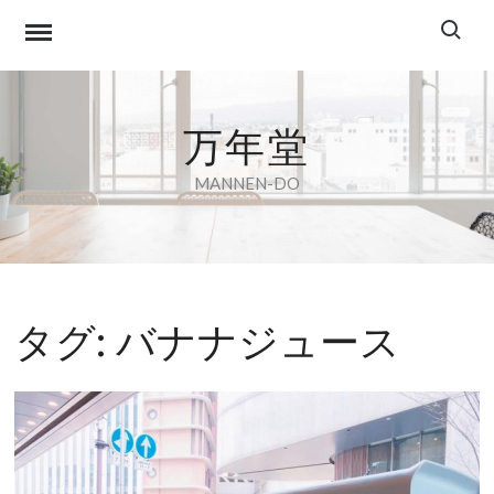
Skip
Search f
to
content
万年堂
MANNEN-DO
タグ:
バナナジュース