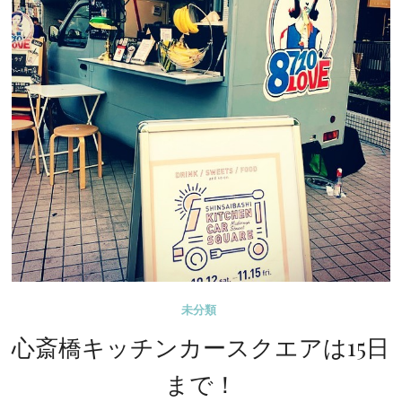
一
緒
し
た
ツ
バ
メ
舎
さ
ん
に
頼
ん
未分類
で
い
心斎橋キッチンカースクエアは15日
た
まで！
ハ
ン