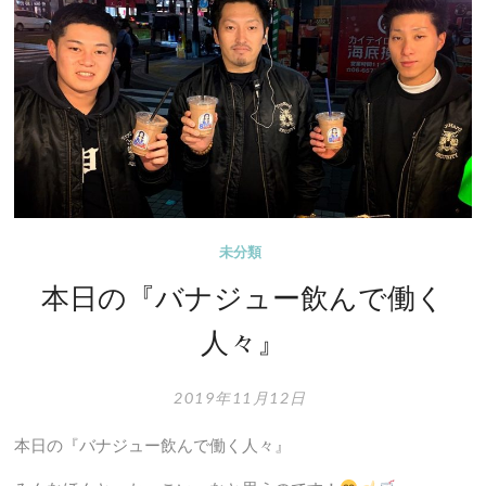
チ
ン
カ
ー
ス
ク
エ
ア
は
未分類
15
本日の『バナジュー飲んで働く
日
ま
人々』
で！
2019年11月12日
本日の『バナジュー飲んで働く人々』