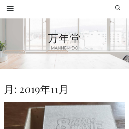
Skip
Search f
to
content
万年堂
MANNEN-DO
月:
2019年11月