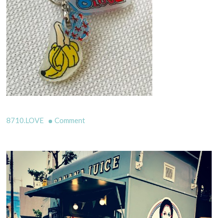
on
8710.LOVE
Comment
先
日
イ
ベ
ン
ト
で
ご