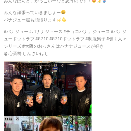
みんなほんと、かっこいーなと思うのです！
みんな頑張っていきましょー
バナジュー屋も頑張ります
#バナジュー #バナナジュース #チョコバナナジュース #バナジ
ュードットラブ #8710 #8710ドットラブ #制服男子 #働く人々
シリーズ #大阪のおっさんはバナナジュースが好き
@ 心斎橋 しんさいばし