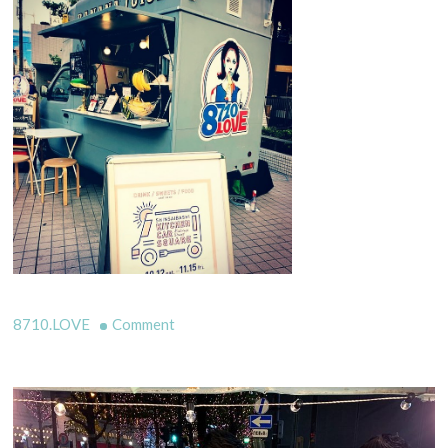
on
8710.LOVE
Comment
心
斎
橋
キ
ッ