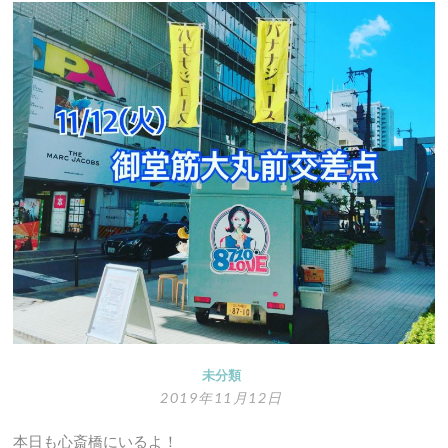
の
『バ
ナ
ジ
ュ
ー
飲
ん
で
働
く
人々』
未分類
2019年11月12日
本日も心斎橋にいるよ！