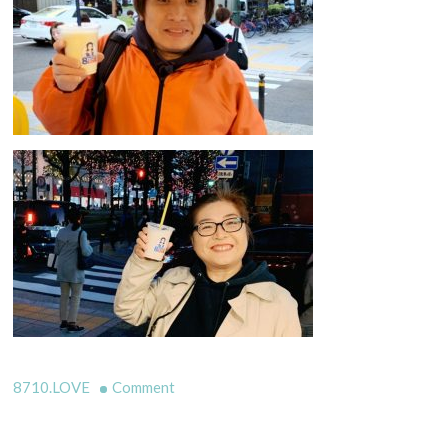
on
8710.LOVE
Comment
本
日