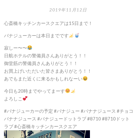
コ
2019年11月12日
が
届
心斎橋キッチンカースクエアは15日まで！
い
バナジューカーは本日までです
た！
寂しー〜〜
日航ホテルの警備員さんありがとう！！
御堂筋の警備員さんありがとう！！
お買上げいただいた皆さまありがとう！！
あでもまた近くに来るかもしれなーい
今日も20時までやってまーす
よろしこ
#バナジューカーの予定 #バナジュー #バナナジュース #チョコ
バナナジュース #バナジュードットラブ #8710 #8710ドット
ラブ #心斎橋キッチンカースクエア