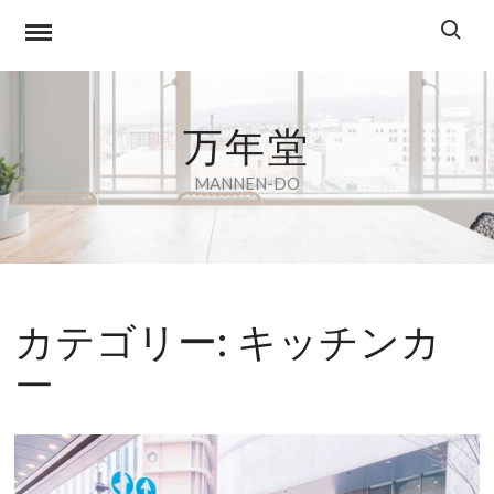
Skip
Search f
to
content
万年堂
MANNEN-DO
カテゴリー:
キッチンカ
ー