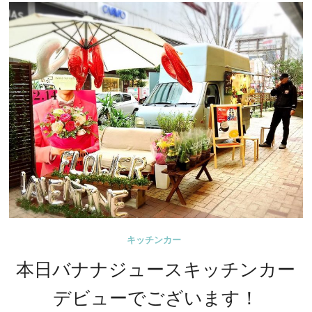
ギ
ナ・
モ
ノ
ロ
ー
グ
ス』
始
ま
り
ま
す
キッチンカー
本日バナナジュースキッチンカー
デビューでございます！