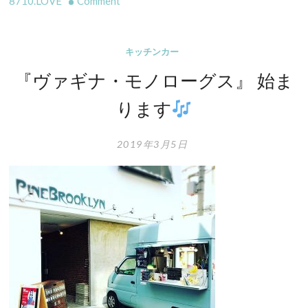
on
8710.LOVE
Comment
ハ
ッ
ピ
キッチンカー
ー
『ヴァギナ・モノローグス』 始ま
ホ
ります
ワ
イ
ト
2019年3月5日
デ
ー
ー