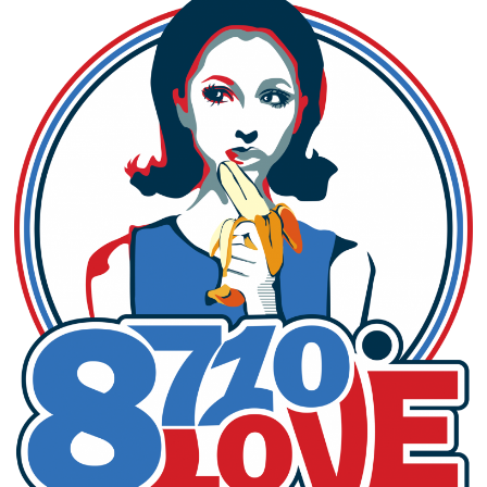
ナ
ナ
ジ
ュ
ー
ス
キ
ッ
チ
ン
カ
ー
デ
ビ
ュ
ー
で
ご