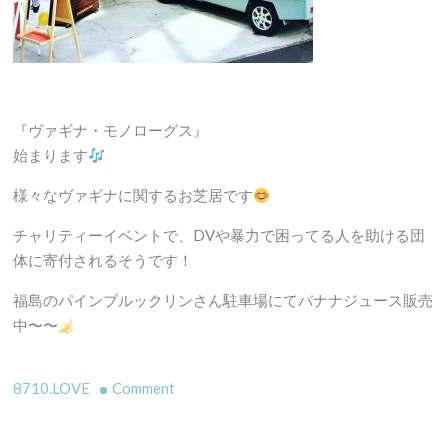
『ヴァギナ・モノローグス』
始まります
様々なヴァギナに関するお芝居です
チャリティーイベントで、DVや暴力で困ってる人を助ける団
体に寄付されるそうです！
福島のパインブルックリンさん駐車場にてバナナジュース販売
中〜〜
on
8710.LOVE
Comment
『ヴ
ァ